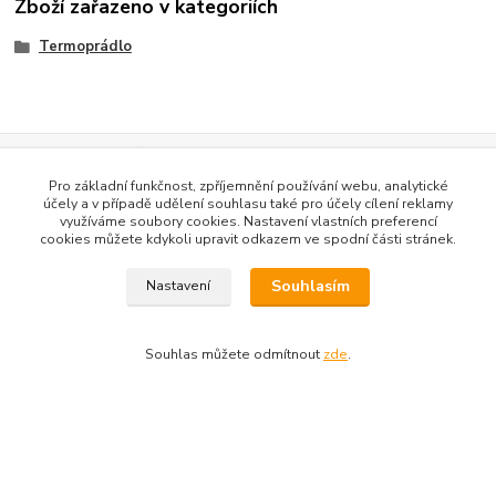
Zboží zařazeno v kategoriích
Termoprádlo
Dotazy na zboží: 733 739 371, 603 467 274
Kozlovská 3214/15b Přerov 75002
Pro základní funkčnost, zpříjemnění používání webu, analytické
účely a v případě udělení souhlasu také pro účely cílení reklamy
využíváme soubory cookies. Nastavení vlastních preferencí
cookies můžete kdykoli upravit odkazem ve spodní části stránek.
Souhlasím
Nastavení
Souhlas můžete odmítnout
zde
.