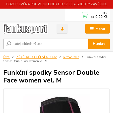
POZOR ZMĚNA PROVOZNÍ DOBY DO 17,00 A SOBOTY ZAVŘENO.
0
ks
za
0,00 Kč
Menu
Hledat
Úvod
LYŽAŘSKÉ OBLEČENÍ A OBUV
Termoprádlo
Funkční spodky
Sensor Double Face women vel. M
Funkční spodky Sensor Double
Face women vel. M