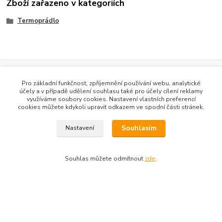
Zboží zařazeno v kategoriích
Termoprádlo
Dotazy na zboží: 733 739 371, 603 467 274
Kozlovská 3214/15b Přerov 75002
Pro základní funkčnost, zpříjemnění používání webu, analytické
účely a v případě udělení souhlasu také pro účely cílení reklamy
využíváme soubory cookies. Nastavení vlastních preferencí
cookies můžete kdykoli upravit odkazem ve spodní části stránek.
Souhlasím
Nastavení
Souhlas můžete odmítnout
zde
.