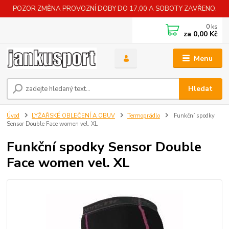
POZOR ZMĚNA PROVOZNÍ DOBY DO 17,00 A SOBOTY ZAVŘENO.
0
ks
za
0,00 Kč
Menu
Hledat
Úvod
LYŽAŘSKÉ OBLEČENÍ A OBUV
Termoprádlo
Funkční spodky
Sensor Double Face women vel. XL
Funkční spodky Sensor Double
Face women vel. XL