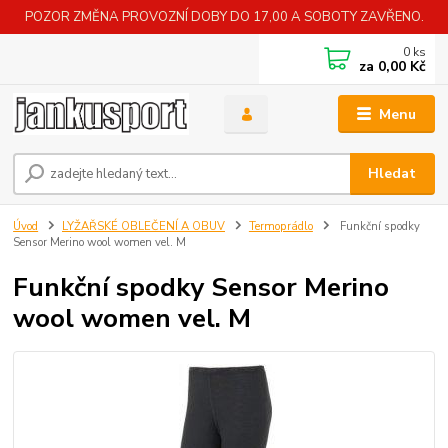
POZOR ZMĚNA PROVOZNÍ DOBY DO 17,00 A SOBOTY ZAVŘENO.
0
ks
za
0,00 Kč
Menu
Hledat
Úvod
LYŽAŘSKÉ OBLEČENÍ A OBUV
Termoprádlo
Funkční spodky
Sensor Merino wool women vel. M
Funkční spodky Sensor Merino
wool women vel. M