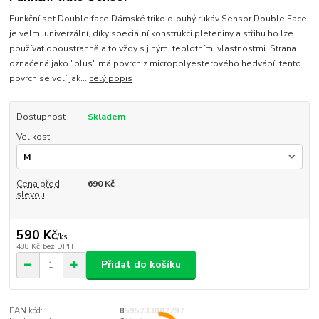
Funkční set Double face Dámské triko dlouhý rukáv Sensor Double Face
je velmi univerzální, díky speciální konstrukci pleteniny a střihu ho lze
používat oboustranně a to vždy s jinými teplotními vlastnostmi. Strana
označená jako "plus" má povrch z micropolyesterového hedvábí, tento
povrch se volí jak...
celý popis
Dostupnost
Skladem
Velikost
Cena před
690 Kč
slevou
590 Kč
/
ks
488 Kč
bez DPH
Přidat do košíku
EAN kód:
8595233882797