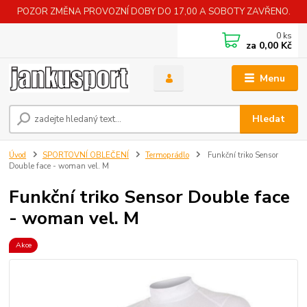
POZOR ZMĚNA PROVOZNÍ DOBY DO 17,00 A SOBOTY ZAVŘENO.
0
ks
za
0,00 Kč
Menu
Hledat
Úvod
SPORTOVNÍ OBLEČENÍ
Termoprádlo
Funkční triko Sensor
Double face - woman vel. M
Funkční triko Sensor Double face
- woman vel. M
Akce