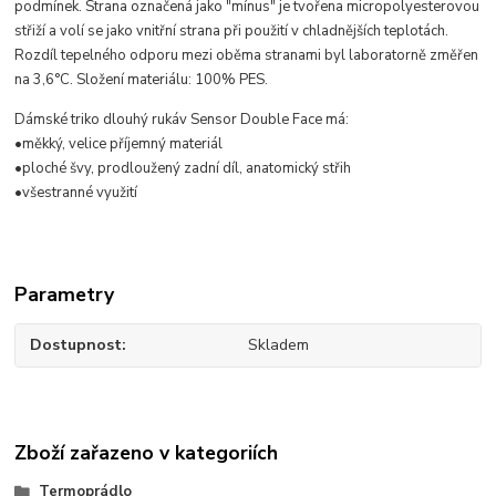
podmínek. Strana označená jako "mínus" je tvořena micropolyesterovou
střiží a volí se jako vnitřní strana při použití v chladnějších teplotách.
Rozdíl tepelného odporu mezi oběma stranami byl laboratorně změřen
na 3,6°C. Složení materiálu: 100% PES.
Dámské triko dlouhý rukáv Sensor Double Face má:
•měkký, velice příjemný materiál
•ploché švy, prodloužený zadní díl, anatomický střih
•všestranné využití
Parametry
Dostupnost
Skladem
Zboží zařazeno v kategoriích
Termoprádlo