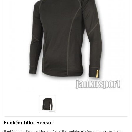
Funkční tílko Sensor
Funkční triko Sensor Merino Wool S dlouhým rukávem. Je vyrobeno z