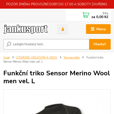
POZOR ZMĚNA PROVOZNÍ DOBY DO 17,00 A SOBOTY ZAVŘENO.
0
ks
za
0,00 Kč
Menu
Hledat
Úvod
LYŽAŘSKÉ OBLEČENÍ A OBUV
Termoprádlo
Funkční triko
Sensor Merino Wool men vel. L
Funkční triko Sensor Merino Wool
men vel. L