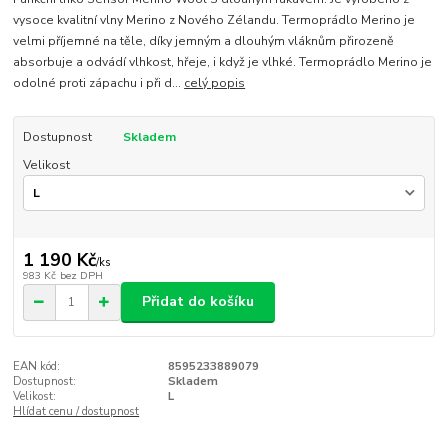
vysoce kvalitní vlny Merino z Nového Zélandu. Termoprádlo Merino je
velmi příjemné na těle, díky jemným a dlouhým vláknům přirozeně
absorbuje a odvádí vlhkost, hřeje, i když je vlhké. Termoprádlo Merino je
odolné proti zápachu i při d...
celý popis
Dostupnost
Skladem
Velikost
1 190 Kč
/
ks
983 Kč
bez DPH
Přidat do košíku
EAN kód:
8595233889079
Dostupnost:
Skladem
Velikost:
L
Hlídat cenu / dostupnost