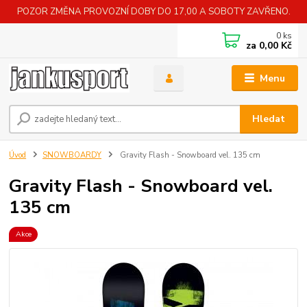
POZOR ZMĚNA PROVOZNÍ DOBY DO 17,00 A SOBOTY ZAVŘENO.
0
ks
za
0,00 Kč
Menu
Hledat
Úvod
SNOWBOARDY
Gravity Flash - Snowboard vel. 135 cm
Gravity Flash - Snowboard vel.
135 cm
Akce