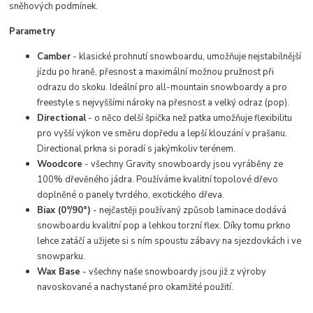
sněhových podmínek.
Parametry
Camber
- klasické prohnutí snowboardu, umožňuje nejstabilnější
jízdu po hraně, přesnost a maximální možnou pružnost při
odrazu do skoku. Ideální pro all-mountain snowboardy a pro
freestyle s nejvyššími nároky na přesnost a velký odraz (pop).
Directional
- o něco delší špička než patka umožňuje flexibilitu
pro vyšší výkon ve směru dopředu a lepší klouzání v prašanu.
Directional prkna si poradí s jakýmkoliv terénem.
Woodcore
- všechny Gravity snowboardy jsou vyráběny ze
100% dřevěného jádra. Používáme kvalitní topolové dřevo
doplněné o panely tvrdého, exotického dřeva.
Biax (0°/90°)
- nejčastěji používaný způsob laminace dodává
snowboardu kvalitní pop a lehkou torzní flex. Díky tomu prkno
lehce zatáčí a užijete si s ním spoustu zábavy na sjezdovkách i ve
snowparku.
Wax Base
- všechny naše snowboardy jsou již z výroby
navoskované a nachystané pro okamžité použití.