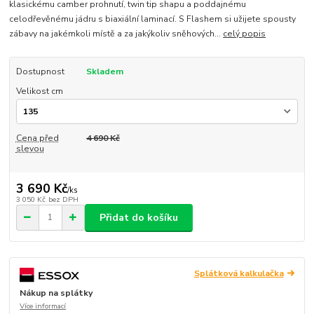
klasickému camber prohnutí, twin tip shapu a poddajnému
celodřevěnému jádru s biaxiální laminací. S Flashem si užijete spousty
zábavy na jakémkoli místě a za jakýkoliv sněhových...
celý popis
Dostupnost
Skladem
Velikost cm
Cena před
4 690 Kč
slevou
3 690 Kč
/
ks
3 050 Kč
bez DPH
Přidat do košíku
Splátková kalkulačka
Nákup na splátky
Více informací