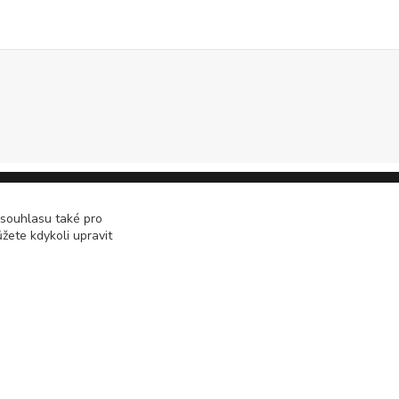
 souhlasu také pro
žete kdykoli upravit
Vytvořeno na
Eshop-rychle.cz