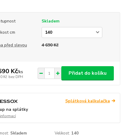
tupnost
Skladem
ikost cm
a před slevou
4 690 Kč
690 Kč
/
ks
Přidat do košíku
50 Kč
bez DPH
Splátková kalkulačka
up na splátky
 informací
nost:
Skladem
Velikost:
140