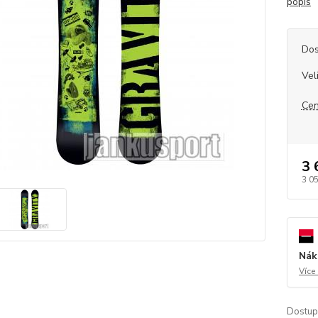
popis
Dos
Vel
Cen
3 
3 0
Nák
Více
Dostup