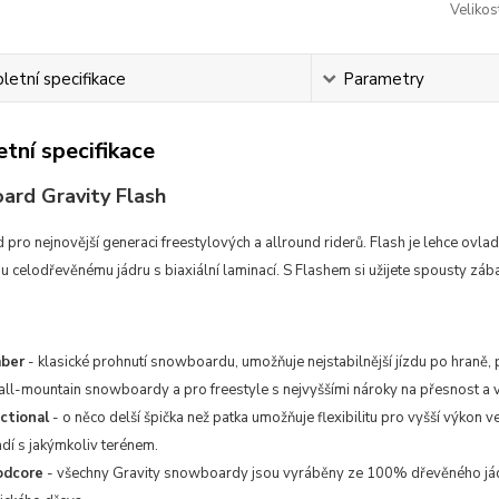
Velikos
etní specifikace
Parametry
tní specifikace
rd Gravity Flash
ro nejnovější generaci freestylových a allround riderů. Flash je lehce ovlad
celodřevěnému jádru s biaxiální laminací. S Flashem si užijete spousty záb
ber
- klasické prohnutí snowboardu, umožňuje nejstabilnější jízdu po hraně,
all-mountain snowboardy a pro freestyle s nejvyššími nároky na přesnost a v
ctional
- o něco delší špička než patka umožňuje flexibilitu pro vyšší výkon v
dí s jakýmkoliv terénem.
dcore
- všechny Gravity snowboardy jsou vyráběny ze 100% dřevěného jádr