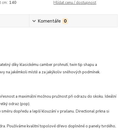
t cm:
140
Hlídat cenu / dostupnost
Komentáře
0
atelný díky klasickému camber prohnutí, twin tip shapu a
avy na jakémkoli místě a za jakýkoliv sněhových podmínek.
 přesnost a maximální možnou pružnost při odrazu do skoku. Ideální
elký odraz (pop).
e směru dopředu a lepší klouzání v prašanu. Directional prkna si
a. Používáme kvalitní topolové dřevo doplněné o panely tvrdého,