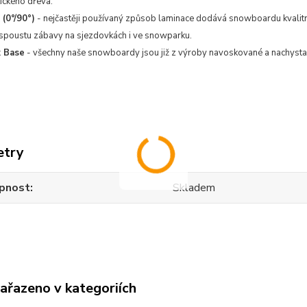
ického dřeva.
 (0°/90°)
- nejčastěji používaný způsob laminace dodává snowboardu kvalitní p
spoustu zábavy na sjezdovkách i ve snowparku.
 Base
- všechny naše snowboardy jsou již z výroby navoskované a nachystan
etry
pnost
Skladem
zařazeno v kategoriích