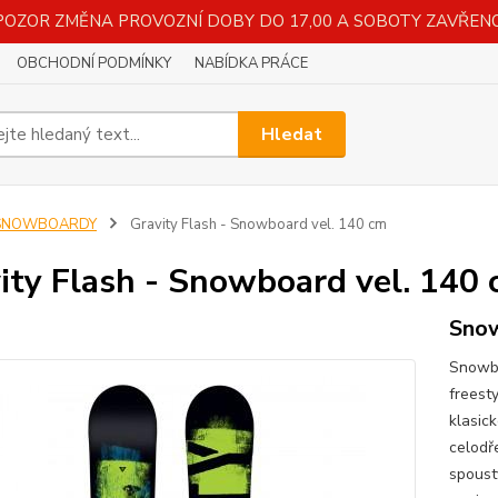
POZOR ZMĚNA PROVOZNÍ DOBY DO 17,00 A SOBOTY ZAVŘENO
OBCHODNÍ PODMÍNKY
NABÍDKA PRÁCE
Hledat
SNOWBOARDY
Gravity Flash - Snowboard vel. 140 cm
ity Flash - Snowboard vel. 140
Snow
Snowbo
freesty
klasic
celodře
spoust