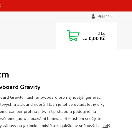
.
Přihlášení
0
ks
za
0,00 Kč
 cm
board Gravity
ard Gravity Flash Snowboard pro nejnovější generaci
lových a allround riderů. Flash je lehce ovladatelný díky
kému camber prohnutí, twin tip shapu a poddajnému
věnému jádru s biaxiální laminací. S Flashem si užijete
y zábavy na jakémkoli místě a za jakýkoliv sněhových...
celý