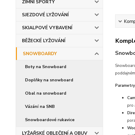
ZIMNÍ SPORTY
SJEZDOVÉ LYŽOVÁNÍ
Kompl
SKIALPOVÉ VYBAVENÍ
Komple
BĚŽECKÉ LYŽOVÁNÍ
Snowboa
SNOWBOARDY
Snowboard p
Boty na Snowboard
poddajnému 
Doplňky na snowboard
Parametry
Obal na snowboard
Cam
pro 
Vázání na SNB
Dire
Snowboardové rukavice
pora
Woo
LYŽAŘSKÉ OBLEČENÍ A OBUV