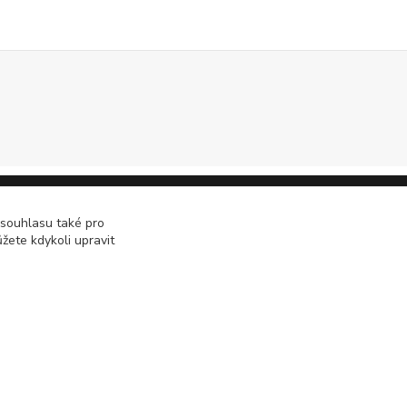
 souhlasu také pro
žete kdykoli upravit
Vytvořeno na
Eshop-rychle.cz