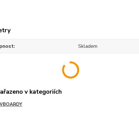
etry
pnost
Skladem
zařazeno v kategoriích
WBOARDY