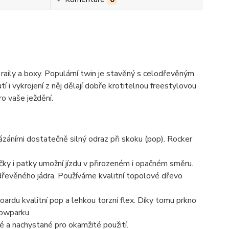
raily a boxy. Populární twin je stavěný s celodřevěným
tí i vykrojení z něj dělají dobře krotitelnou freestylovou
o vaše ježdění.
záními dostatečně silný odraz při skoku (pop). Rocker
čky i patky umožní jízdu v přirozeném i opačném směru.
řevěného jádra. Používáme kvalitní topolové dřevo
rdu kvalitní pop a lehkou torzní flex. Díky tomu prkno
nowparku.
 a nachystané pro okamžité použití.