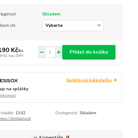
tupnost
Skladem
ikost cm
190 Kč
/
ks
Přidat do košíku
89 Kč
bez DPH
Splátková kalkulačka
up na splátky
 informací
roduktu:
1542
Dostupnost:
Skladem
cenu / dostupnost
Komentáře
0