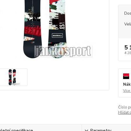
Dos
Vel
5 
4 2
Nák
Více
Číslo p
Hlídat 
etní specifikace
Parametry