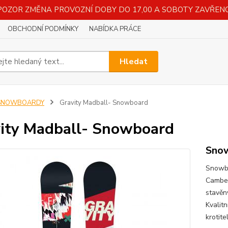
POZOR ZMĚNA PROVOZNÍ DOBY DO 17,00 A SOBOTY ZAVŘENO
OBCHODNÍ PODMÍNKY
NABÍDKA PRÁCE
Hledat
SNOWBOARDY
Gravity Madball- Snowboard
ity Madball- Snowboard
Sno
Snowbo
Camber
stavěn
Kvalitn
krotite