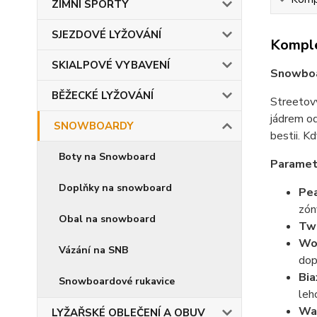
ZIMNÍ SPORTY
SJEZDOVÉ LYŽOVÁNÍ
Komple
SKIALPOVÉ VYBAVENÍ
Snowboa
BĚŽECKÉ LYŽOVÁNÍ
Streetový
jádrem od
SNOWBOARDY
bestii. K
Boty na Snowboard
Paramet
Doplňky na snowboard
Pe
zón
Obal na snowboard
Tw
Wo
Vázání na SNB
dop
Bia
Snowboardové rukavice
leh
Wa
LYŽAŘSKÉ OBLEČENÍ A OBUV