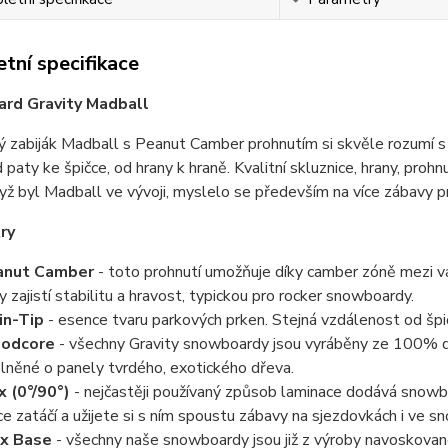
tní specifikace
rd Gravity Madball
 zabiják Madball s Peanut Camber prohnutím si skvěle rozumí s 
 paty ke špičce, od hrany k hraně. Kvalitní skluznice, hrany, prohnu
dyž byl Madball ve vývoji, myslelo se především na více zábavy pr
ry
anut Camber
- toto prohnutí umožňuje díky camber zóně mezi vá
y zajistí stabilitu a hravost, typickou pro rocker snowboardy.
in-Tip
- esence tvaru parkových prken. Stejná vzdálenost od špi
odcore
- všechny Gravity snowboardy jsou vyráběny ze 100% d
lněné o panely tvrdého, exotického dřeva.
x (0°/90°)
- nejčastěji používaný způsob laminace dodává snowboa
ce zatáčí a užijete si s ním spoustu zábavy na sjezdovkách i ve s
x Base
- všechny naše snowboardy jsou již z výroby navoskované