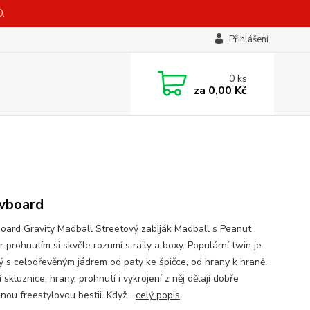
.
Přihlášení
0
ks
za
0,00 Kč
wboard
ard Gravity Madball Streetový zabiják Madball s Peanut
 prohnutím si skvěle rozumí s raily a boxy. Populární twin je
ý s celodřevěným jádrem od paty ke špičce, od hrany k hraně.
í skluznice, hrany, prohnutí i vykrojení z něj dělají dobře
lnou freestylovou bestii. Když...
celý popis