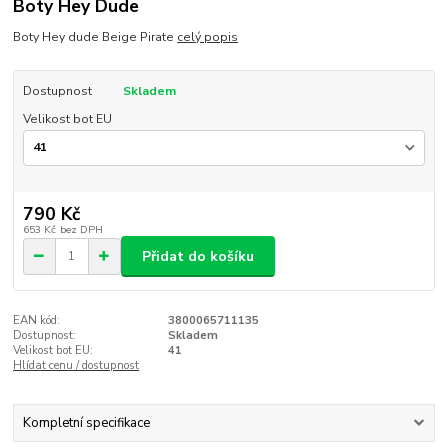
Boty Hey Dude
Boty Hey dude Beige Pirate
celý popis
Dostupnost
Skladem
Velikost bot EU
790 Kč
653 Kč
bez DPH
Přidat do košíku
EAN kód:
3800065711135
Dostupnost:
Skladem
Velikost bot EU:
41
Hlídat cenu / dostupnost
Kompletní specifikace