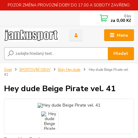
POZOR ZMĚNA PROVOZNÍ DOBY DO 17,00 A SOBOTY ZAVŘENO.
0
ks
za
0,00 Kč
Menu
Hledat
Úvod
SPORTOVNÍ OBUV
Boty Hey dude
Hey dude Beige Pirate vel.
41
Hey dude Beige Pirate vel. 41