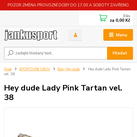
POZOR ZMĚNA PROVOZNÍ DOBY DO 17,00 A SOBOTY ZAVŘENO.
0
ks
za
0,00 Kč
Menu
Hledat
Úvod
SPORTOVNÍ OBUV
Boty Hey dude
Hey dude Lady Pink Tartan
vel. 38
Hey dude Lady Pink Tartan vel.
38