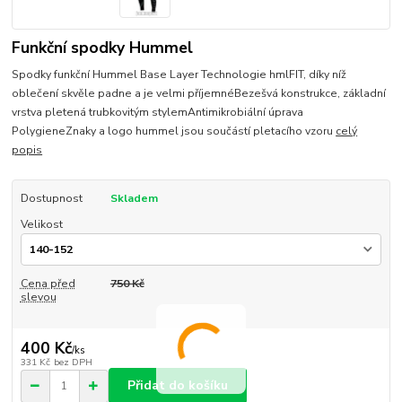
Funkční spodky Hummel
Spodky funkční Hummel Base Layer Technologie hmlFIT, díky níž
oblečení skvěle padne a je velmi příjemnéBezešvá konstrukce, základní
vrstva pletená trubkovitým stylemAntimikrobiální úprava
PolygieneZnaky a logo hummel jsou součástí pletacího vzoru
celý
popis
Dostupnost
Skladem
Velikost
Cena před
750 Kč
slevou
400 Kč
/
ks
331 Kč
bez DPH
Přidat do košíku