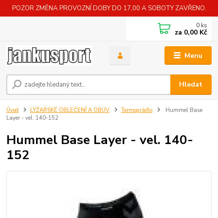
POZOR ZMĚNA PROVOZNÍ DOBY DO 17,00 A SOBOTY ZAVŘENO.
0
ks
za
0,00 Kč
Menu
Hledat
Úvod
LYŽAŘSKÉ OBLEČENÍ A OBUV
Termoprádlo
Hummel Base
Layer - vel. 140-152
Hummel Base Layer - vel. 140-
152