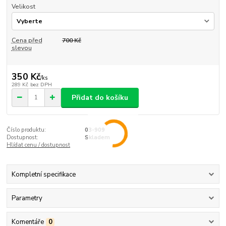
Velikost
Cena před
700 Kč
slevou
350 Kč
/
ks
289 Kč
bez DPH
Přidat do košíku
Číslo produktu:
03-909
Dostupnost:
Skladem
Hlídat cenu / dostupnost
Kompletní specifikace
Parametry
Komentáře
0