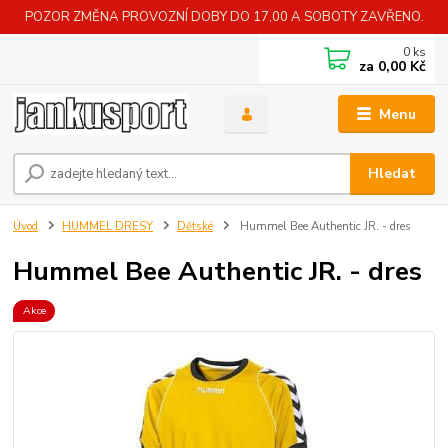
POZOR ZMĚNA PROVOZNÍ DOBY DO 17,00 A SOBOTY ZAVŘENO.
0
ks
za
0,00 Kč
Menu
Hledat
Úvod
HUMMEL DRESY
Dětské
Hummel Bee Authentic JR. - dres
Hummel Bee Authentic JR. - dres
Akce