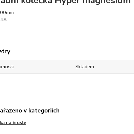
adní kolečka Hyper magnesium 
100mm
84A
etry
pnost
Skladem
zařazeno v kategoriích
ka na brusle