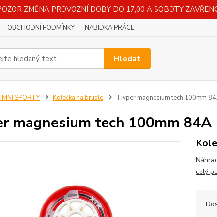
POZOR ZMĚNA PROVOZNÍ DOBY DO 17,00 A SOBOTY ZAVŘENO
OBCHODNÍ PODMÍNKY
NABÍDKA PRÁCE
Hledat
ZIMNÍ SPORTY
Kolečka na brusle
Hyper magnesium tech 100mm 84A -
r magnesium tech 100mm 84A - 
Kole
Náhrad
celý p
Dos