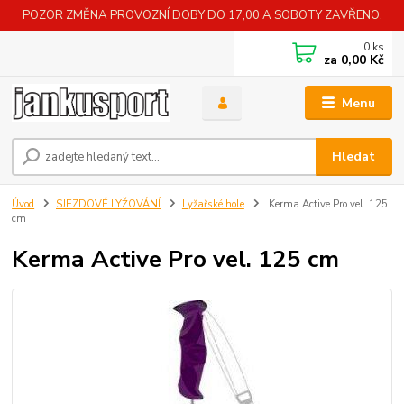
POZOR ZMĚNA PROVOZNÍ DOBY DO 17,00 A SOBOTY ZAVŘENO.
0
ks
za
0,00 Kč
Menu
Hledat
Úvod
SJEZDOVÉ LYŽOVÁNÍ
Lyžařské hole
Kerma Active Pro vel. 125
cm
Kerma Active Pro vel. 125 cm