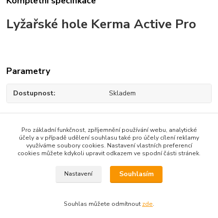
Kompletní specifikace
Lyžařské hole Kerma Active Pro
Parametry
Dostupnost
Skladem
Pro základní funkčnost, zpříjemnění používání webu, analytické
účely a v případě udělení souhlasu také pro účely cílení reklamy
Zboží zařazeno v kategoriích
využíváme soubory cookies. Nastavení vlastních preferencí
cookies můžete kdykoli upravit odkazem ve spodní části stránek.
Lyžařské hole
Souhlasím
Nastavení
Souhlas můžete odmítnout
zde
.
Dotazy na zboží: 733 739 371, 603 467 274
Kozlovská 3214/15b Přerov 75002