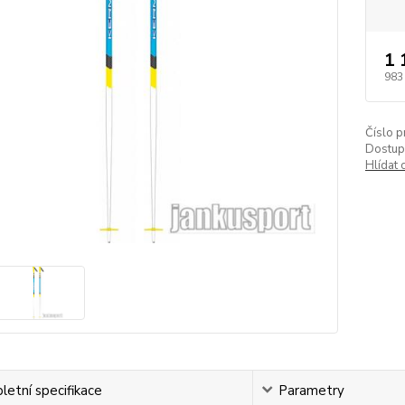
1 
983
Číslo p
Dostup
Hlídat 
etní specifikace
Parametry