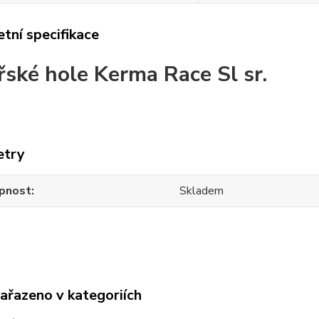
tní specifikace
řské hole Kerma Race Sl sr.
etry
pnost
Skladem
zařazeno v kategoriích