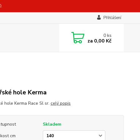
.
Přihlášení
0
ks
za
0,00 Kč
řské hole Kerma
ké hole Kerma Race Sl sr.
celý popis
tupnost
Skladem
ikost cm