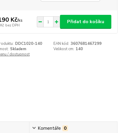
190 Kč
/
ks
Přidat do košíku
 Kč
bez DPH
roduktu:
DDC1020-140
EAN kód:
3607681467299
nost:
Skladem
Velikost cm:
140
cenu / dostupnost
Komentáře
0