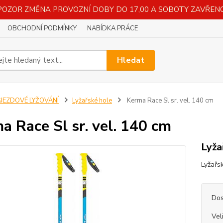
POZOR ZMĚNA PROVOZNÍ DOBY DO 17,00 A SOBOTY ZAVŘENO
OBCHODNÍ PODMÍNKY
NABÍDKA PRÁCE
Hledat
SJEZDOVÉ LYŽOVÁNÍ
Lyžařské hole
Kerma Race Sl sr. vel. 140 cm
a Race Sl sr. vel. 140 cm
Lyža
Lyžařs
Dos
Vel