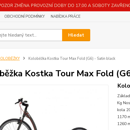
POZOR ZMĚNA PROVOZNÍ DOBY DO 17,00 A SOBOTY ZAVŘENO
OBCHODNÍ PODMÍNKY
NABÍDKA PRÁCE
Hledat
KOLOBĚŽKY
Koloběžka Kostka Tour Max Fold (G6) - Satin black
běžka Kostka Tour Max Fold (G6)
Kolo
Základ
Kg Nos
kola 2
1170 m
1260 m