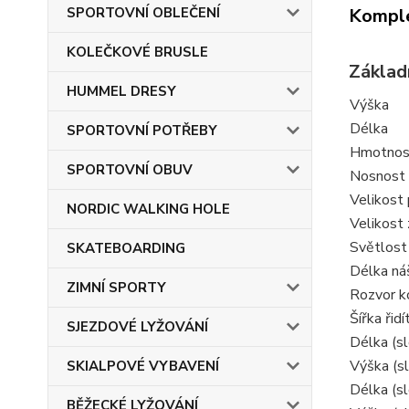
SPORTOVNÍ OBLEČENÍ
Komple
KOLEČKOVÉ BRUSLE
Základn
HUMMEL DRESY
Výška
Délka
SPORTOVNÍ POTŘEBY
Hmotnos
SPORTOVNÍ OBUV
Nosnost
Velikost 
NORDIC WALKING HOLE
Velikost 
Světlost
SKATEBOARDING
Délka ná
ZIMNÍ SPORTY
Rozvor k
Šířka řidí
SJEZDOVÉ LYŽOVÁNÍ
Délka (s
Výška (s
SKIALPOVÉ VYBAVENÍ
Délka (sl
BĚŽECKÉ LYŽOVÁNÍ