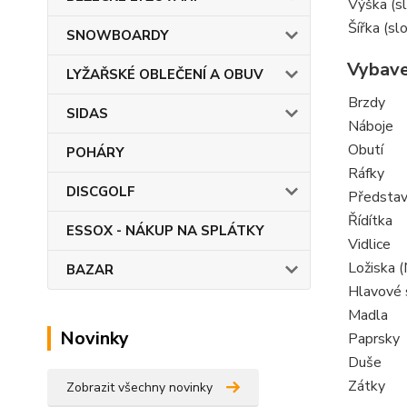
Výška (sl
Šířka (sl
SNOWBOARDY
Vybave
LYŽAŘSKÉ OBLEČENÍ A OBUV
Brzdy
SIDAS
Náboje
Obutí
POHÁRY
Ráfky
DISCGOLF
Předsta
Řídítka
ESSOX - NÁKUP NA SPLÁTKY
Vidlice
Ložiska 
BAZAR
Hlavové 
Madla
Novinky
Paprsky
Duše
Zátky
Zobrazit všechny novinky