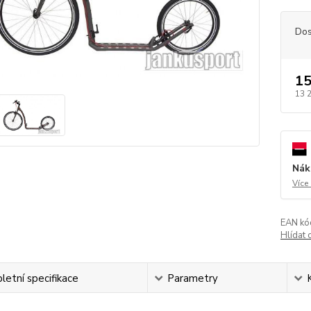
Dos
15
13 
Nák
Více
EAN kó
Hlídat 
etní specifikace
Parametry