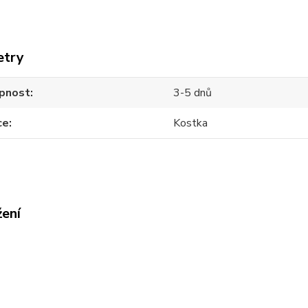
etry
pnost
3-5 dnů
ce
Kostka
žení