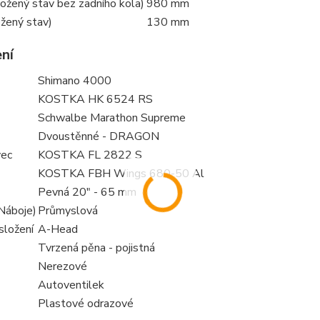
ožený stav bez zadního kola)
980 mm
ožený stav)
130 mm
ní
Shimano 4000
KOSTKA HK 6524 RS
Schwalbe Marathon Supreme
Dvoustěnné - DRAGON
vec
KOSTKA FL 2822 S
KOSTKA FBH Wings 680-50 Al
Pevná 20" - 65 mm
(Náboje)
Průmyslová
složení
A-Head
Tvrzená pěna - pojistná
Nerezové
Autoventilek
Plastové odrazové