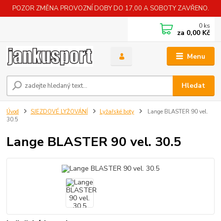
POZOR ZMĚNA PROVOZNÍ DOBY DO 17,00 A SOBOTY ZAVŘENO.
0
ks
za
0,00 Kč
Menu
Hledat
Úvod
SJEZDOVÉ LYŽOVÁNÍ
Lyžařské boty
Lange BLASTER 90 vel.
30.5
Lange BLASTER 90 vel. 30.5