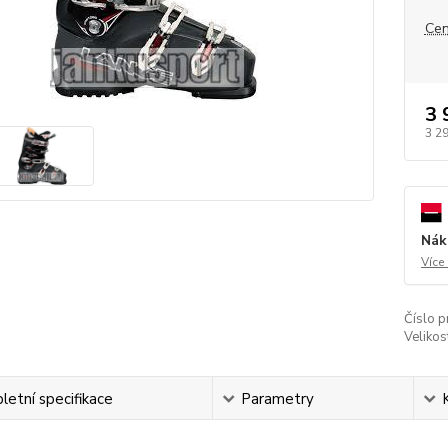
Cen
3 
3 2
Nák
Více
Číslo p
Velikos
etní specifikace
Parametry