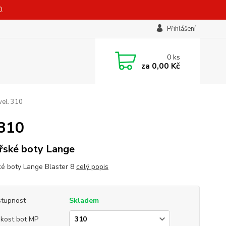
.
Přihlášení
0
ks
za
0,00 Kč
vel. 310
 310
řské boty Lange
ké boty Lange Blaster 8
celý popis
tupnost
Skladem
ikost bot MP