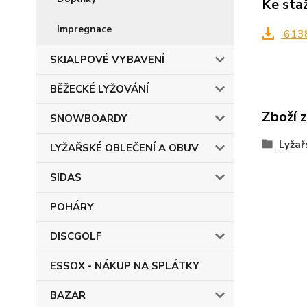
Ke sta
Impregnace
613
SKIALPOVÉ VYBAVENÍ
BĚŽECKÉ LYŽOVÁNÍ
Zboží 
SNOWBOARDY
Lyžař
LYŽAŘSKÉ OBLEČENÍ A OBUV
SIDAS
POHÁRY
DISCGOLF
ESSOX - NÁKUP NA SPLÁTKY
BAZAR