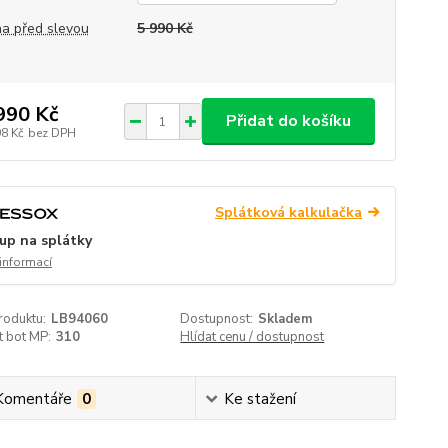
a před slevou
5 990 Kč
990 Kč
Přidat do košíku
98 Kč
bez DPH
Splátková kalkulačka
up na splátky
 informací
roduktu:
LB94060
Dostupnost:
Skladem
t bot MP:
310
Hlídat cenu / dostupnost
Komentáře
0
Ke stažení