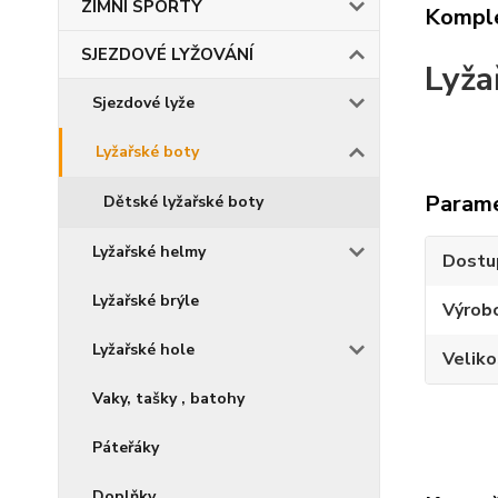
ZIMNÍ SPORTY
Komple
SJEZDOVÉ LYŽOVÁNÍ
Lyža
Sjezdové lyže
Lyžařské boty
Param
Dětské lyžařské boty
Lyžařské helmy
Dostu
Lyžařské brýle
Výrob
Lyžařské hole
Velik
Vaky, tašky , batohy
Páteřáky
Doplňky