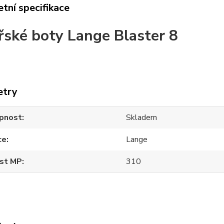
tní specifikace
řské boty Lange Blaster 8
etry
pnost
Skladem
ce
Lange
ost MP
310