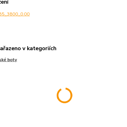
žení
85_3800_0.00
zařazeno v kategoriích
ské boty