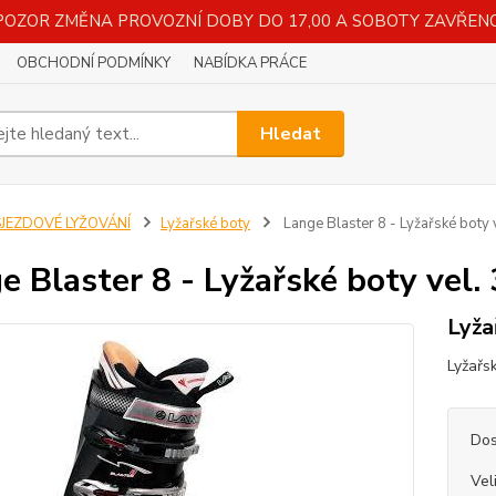
POZOR ZMĚNA PROVOZNÍ DOBY DO 17,00 A SOBOTY ZAVŘENO
OBCHODNÍ PODMÍNKY
NABÍDKA PRÁCE
Hledat
SJEZDOVÉ LYŽOVÁNÍ
Lyžařské boty
Lange Blaster 8 - Lyžařské boty 
e Blaster 8 - Lyžařské boty vel.
Lyža
Lyžařs
Dos
Vel