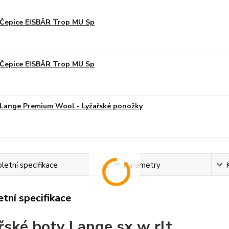
Čepice EISBÄR Trop MU Sp
Čepice EISBÄR Trop MU Sp
Lange Premium Wool - Lyžařské ponožky
etní specifikace
Parametry
tní specifikace
řské boty Lange sx w rlt