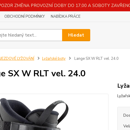
POZOR ZMĚNA PROVOZNÍ DOBY DO 17,00 A SOBOTY ZAVŘENO
OBCHODNÍ PODMÍNKY
NABÍDKA PRÁCE
Hledat
SJEZDOVÉ LYŽOVÁNÍ
Lyžařské boty
Lange SX W RLT vel. 24.0
e SX W RLT vel. 24.0
Lyža
Lyžařs
Dos
Vel