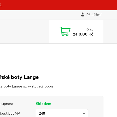
.
Přihlášení
0
ks
za
0,00 Kč
řské boty Lange
ké boty Lange sx w rlt
celý popis
tupnost
Skladem
ikost bot MP