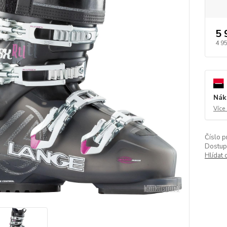
5 
4 9
Nák
Více
Číslo p
Dostup
Hlídat 