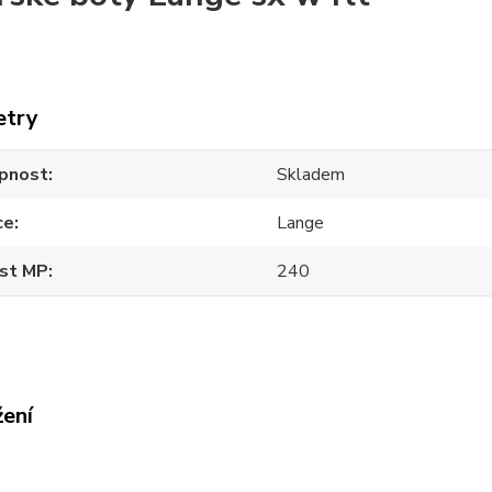
etry
pnost
Skladem
ce
Lange
ost MP
240
žení