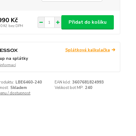
990 Kč
Přidat do košíku
50 Kč
bez DPH
Splátková kalkulačka
up na splátky
 informací
roduktu:
LBE6460-240
EAN kód:
3607681824993
nost:
Skladem
Velikost bot MP:
240
cenu / dostupnost