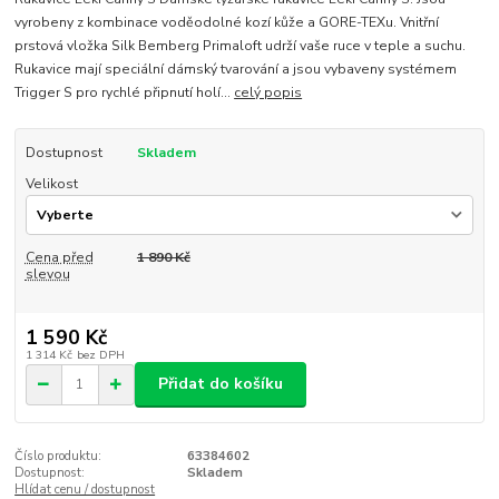
vyrobeny z kombinace voděodolné kozí kůže a GORE-TEXu. Vnitřní
prstová vložka Silk Bemberg Primaloft udrží vaše ruce v teple a suchu.
Rukavice mají speciální dámský tvarování a jsou vybaveny systémem
Trigger S pro rychlé připnutí holí...
celý popis
Dostupnost
Skladem
Velikost
Cena před
1 890 Kč
slevou
1 590 Kč
1 314 Kč
bez DPH
Přidat do košíku
Číslo produktu:
63384602
Dostupnost:
Skladem
Hlídat cenu / dostupnost