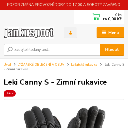
POZOR ZMĚNA PROVOZNÍ DOBY DO 17,00 A SOBOTY ZAVŘENO.
0
ks
za
0,00 Kč
Menu
Hledat
Úvod
LYŽAŘSKÉ OBLEČENÍ A OBUV
Lyžařské rukavice
Leki Canny S
- Zimní rukavice
Leki Canny S - Zimní rukavice
Akce