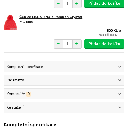
Přidat do košíku
Čepice EISBÄR Nola Pompon Crystal
MU kids
800 Kč
/
ks
661 Kč
bez DPH
Přidat do košíku
Kompletní specifikace
Parametry
Komentáře
0
Ke stažení
Kompletní specifikace