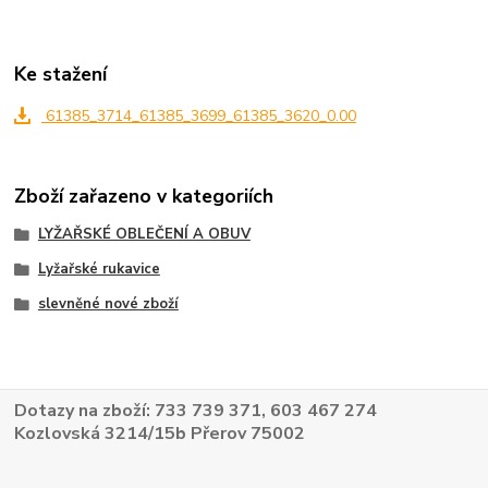
Ke stažení
61385_3714_61385_3699_61385_3620_0.00
Zboží zařazeno v kategoriích
LYŽAŘSKÉ OBLEČENÍ A OBUV
Lyžařské rukavice
slevněné nové zboží
Dotazy na zboží: 733 739 371, 603 467 274
Kozlovská 3214/15b Přerov 75002