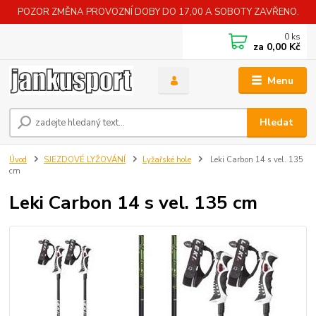
POZOR ZMĚNA PROVOZNÍ DOBY DO 17,00 A SOBOTY ZAVŘENO.
0
ks
za
0,00 Kč
Menu
Hledat
Úvod
SJEZDOVÉ LYŽOVÁNÍ
Lyžařské hole
Leki Carbon 14 s vel. 135
cm
Leki Carbon 14 s vel. 135 cm