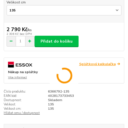
Velikost cm
2 790 Kč
/
ks
2 306 Kč
bez DPH
Přidat do košíku
Splátková kalkulačka
Nákup na splátky
Více informací
Číslo produktu:
6366792-135
EAN kód:
4028173733453
Dostupnost:
Skladem
Velikost:
135
Velikost cm:
135
Hlídat cenu / dostupnost