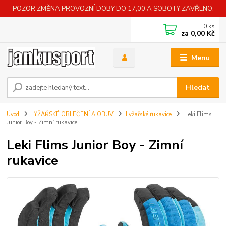
POZOR ZMĚNA PROVOZNÍ DOBY DO 17,00 A SOBOTY ZAVŘENO.
0
ks
za
0,00 Kč
Menu
Hledat
Úvod
LYŽAŘSKÉ OBLEČENÍ A OBUV
Lyžařské rukavice
Leki Flims
Junior Boy - Zimní rukavice
Leki Flims Junior Boy - Zimní
rukavice