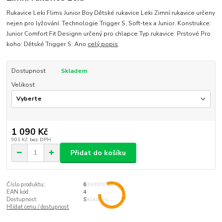
Rukavice Leki Flims Junior Boy Dětské rukavice Leki Zimní rukavice určeny
nejen pro lyžování. Technologie Trigger S, Soft-tex a Junior. Konstrukce:
Junior Comfort Fit Designn určený pro chlapce Typ rukavice: Prstové Pro
koho: Dětské Trigger S: Ano
celý popis
Dostupnost
Skladem
Velikost
1 090 Kč
901 Kč
bez DPH
Přidat do košíku
Číslo produktu:
63488001
EAN kód:
4
Dostupnost:
Skladem
Hlídat cenu / dostupnost