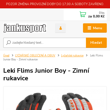
POZOR ZMĚNA PROVOZNÍ DOBY DO 17,00 A SOBOTY ZAVŘENO.
0
ks
za
0,00 Kč
Menu
Hledat
Úvod
LYŽAŘSKÉ OBLEČENÍ A OBUV
Lyžařské rukavice
Leki Flims
Junior Boy - Zimní rukavice
Leki Flims Junior Boy - Zimní
rukavice