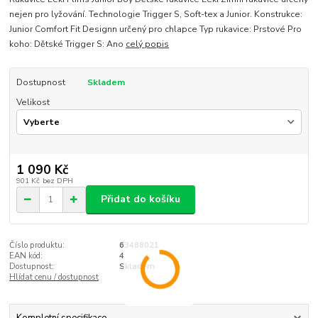
nejen pro lyžování. Technologie Trigger S, Soft-tex a Junior. Konstrukce:
Junior Comfort Fit Designn určený pro chlapce Typ rukavice: Prstové Pro
koho: Dětské Trigger S: Ano
celý popis
Dostupnost
Skladem
Velikost
1 090 Kč
901 Kč
bez DPH
Přidat do košíku
Číslo produktu:
63488021
EAN kód:
4
Dostupnost:
Skladem
Hlídat cenu / dostupnost
Kompletní specifikace