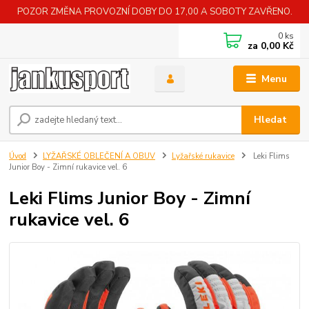
POZOR ZMĚNA PROVOZNÍ DOBY DO 17,00 A SOBOTY ZAVŘENO.
0
ks
za
0,00 Kč
Menu
Hledat
Úvod
LYŽAŘSKÉ OBLEČENÍ A OBUV
Lyžařské rukavice
Leki Flims
Junior Boy - Zimní rukavice vel. 6
Leki Flims Junior Boy - Zimní
rukavice vel. 6