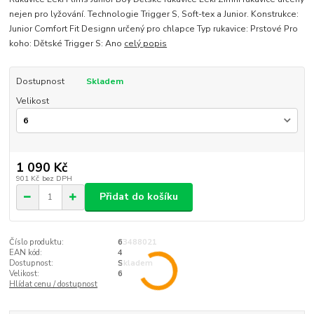
nejen pro lyžování. Technologie Trigger S, Soft-tex a Junior. Konstrukce:
Junior Comfort Fit Designn určený pro chlapce Typ rukavice: Prstové Pro
koho: Dětské Trigger S: Ano
celý popis
Dostupnost
Skladem
Velikost
1 090 Kč
901 Kč
bez DPH
Přidat do košíku
Číslo produktu:
63488021
EAN kód:
4
Dostupnost:
Skladem
Velikost:
6
Hlídat cenu / dostupnost