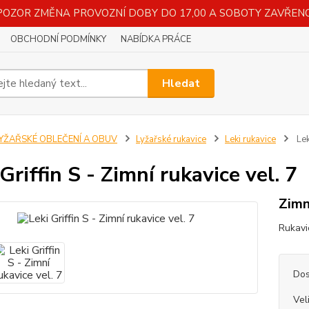
POZOR ZMĚNA PROVOZNÍ DOBY DO 17,00 A SOBOTY ZAVŘENO
OBCHODNÍ PODMÍNKY
NABÍDKA PRÁCE
Hledat
LYŽAŘSKÉ OBLEČENÍ A OBUV
Lyžařské rukavice
Leki rukavice
Lek
Griffin S - Zimní rukavice vel. 7
Zimn
Rukavi
Dos
Vel