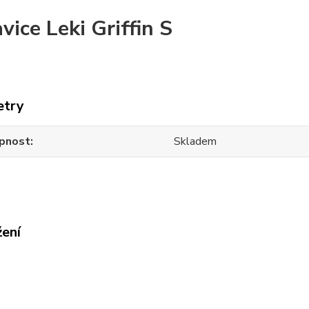
vice Leki Griffin S
etry
pnost
Skladem
žení