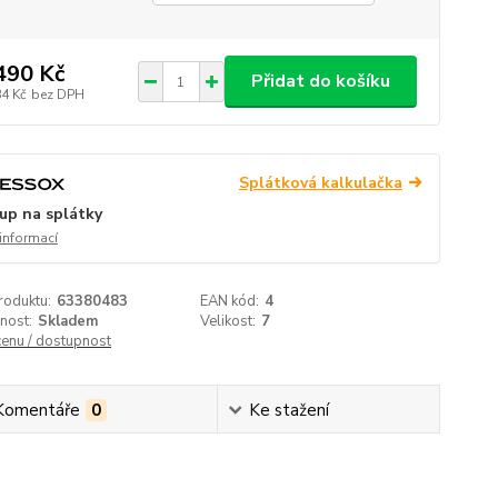
490 Kč
Přidat do košíku
84 Kč
bez DPH
Splátková kalkulačka
up na splátky
 informací
roduktu:
63380483
EAN kód:
4
nost:
Skladem
Velikost:
7
cenu / dostupnost
Komentáře
0
Ke stažení