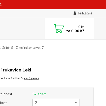
.
Přihlášení
0
ks
za
0,00 Kč
i Griffin S - Zimní rukavice vel. 7
í rukavice Leki
ce Leki Griffin S
celý popis
tupnost
Skladem
ikost