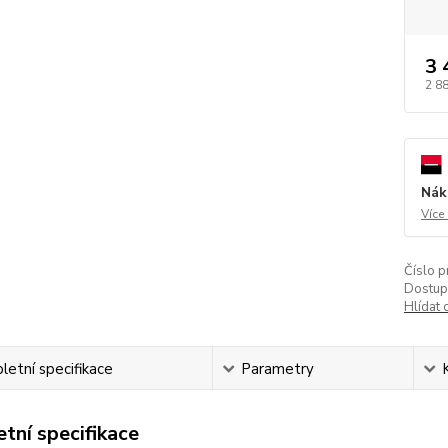
3 
2 8
Nák
Více
Číslo p
Dostup
Hlídat 
etní specifikace
Parametry
tní specifikace