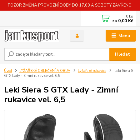
POZOR ZMĚNA PROVOZNÍ DOBY DO 17,00 A SOBOTY ZAVŘENO.
0
ks
za
0,00 Kč
Menu
Hledat
Úvod
LYŽAŘSKÉ OBLEČENÍ A OBUV
Lyžařské rukavice
Leki Siera S
GTX Lady - Zimní rukavice vel. 6,5
Leki Siera S GTX Lady - Zimní
rukavice vel. 6,5