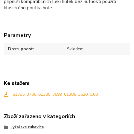
připnutí kompatibilních Leki hůlek bez nutnosti použití
klasického poutka hole.
Parametry
Dostupnost
Skladem
Ke stažení
61385_3706_61385_3699_61385_3620_0.00
Zboží zařazeno v kategoriích
Lyžařské rukavice