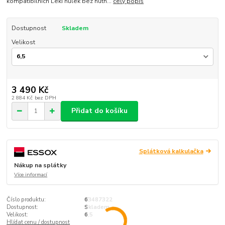
kompatibilních Leki hůlek bez nutn...
celý popis
Dostupnost
Skladem
Velikost
3 490 Kč
2 884 Kč
bez DPH
Přidat do košíku
Splátková kalkulačka
Nákup na splátky
Více informací
Číslo produktu:
63487322
Dostupnost:
Skladem
Velikost:
6,5
Hlídat cenu / dostupnost