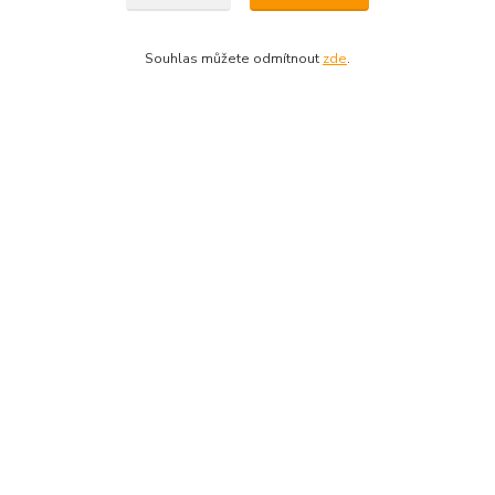
Souhlas můžete odmítnout
zde
.
Parametry
Dostupnost
Skladem
Zboží zařazeno v kategoriích
Lyžařské hole
Dotazy na zboží: 733 739 371, 603 467 274
Kozlovská 3214/15b Přerov 75002