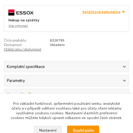
Splátková kalkulačka
Nákup na splátky
Více informací
Číslo produktu:
6326795
Dostupnost:
Skladem
Hlídat cenu / dostupnost
Kompletní specifikace
Parametry
Komentáře
0
Pro základní funkčnost, zpříjemnění používání webu, analytické
účely a v případě udělení souhlasu také pro účely cílení reklamy
Kompletní specifikace
využíváme soubory cookies. Nastavení vlastních preferencí
cookies můžete kdykoli upravit odkazem ve spodní části stránek.
Lyžařské hole Leki Speed S
Souhlasím
Nastavení