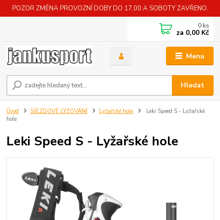
POZOR ZMĚNA PROVOZNÍ DOBY DO 17,00 A SOBOTY ZAVŘENO.
0
ks
za
0,00 Kč
Menu
Hledat
Úvod
SJEZDOVÉ LYŽOVÁNÍ
Lyžařské hole
Leki Speed S - Lyžařské
hole
Leki Speed S - Lyžařské hole