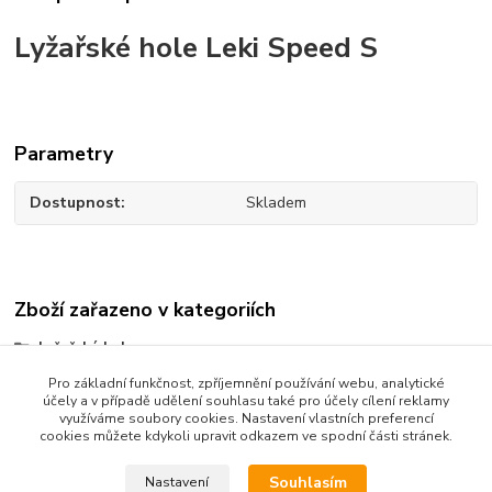
Lyžařské hole Leki Speed S
Parametry
Dostupnost
Skladem
Zboží zařazeno v kategoriích
Lyžařské hole
Pro základní funkčnost, zpříjemnění používání webu, analytické
účely a v případě udělení souhlasu také pro účely cílení reklamy
využíváme soubory cookies. Nastavení vlastních preferencí
cookies můžete kdykoli upravit odkazem ve spodní části stránek.
Dotazy na zboží: 733 739 371, 603 467 274
Kozlovská 3214/15b Přerov 75002
Souhlasím
Nastavení