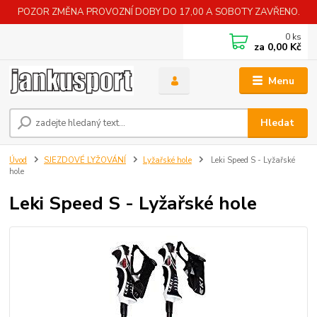
POZOR ZMĚNA PROVOZNÍ DOBY DO 17,00 A SOBOTY ZAVŘENO.
0
ks
za
0,00 Kč
Menu
Hledat
Úvod
SJEZDOVÉ LYŽOVÁNÍ
Lyžařské hole
Leki Speed S - Lyžařské
hole
Leki Speed S - Lyžařské hole