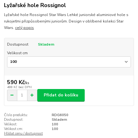
Lyžařské hole Rossignol
Lyžařské hole Rossignol Star Wars Lehké juniorské aluminiové hole s
rukojeťmi přizpůsobenými juniorům. Design v oblíbené kolekci Star
Wars.
celý popis
Dostupnost
Skladem
Velikost cm
590 Kč
/
ks
488 Kč
bez DPH
Přidat do košíku
Číslo produktu:
RDG6050
Dostupnost:
Skladem
Velikost:
100
Velikost cm:
100
Hlídat cenu / dostupnost