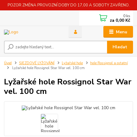
POZOR ZMĚNA PROVOZNÍ DOBY DO 17,00 A SOBOTY ZAVŘENO.
0
ks
za
0,00 Kč
Menu
Hledat
Úvod
SJEZDOVÉ LYŽOVÁNÍ
Lyžařské hole
hole Rossignol a ostatní
Lyžařské hole Rossignol Star War vel. 100 cm
Lyžařské hole Rossignol Star War
vel. 100 cm