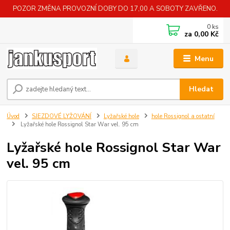
POZOR ZMĚNA PROVOZNÍ DOBY DO 17,00 A SOBOTY ZAVŘENO.
0
ks
za
0,00 Kč
Menu
Hledat
Úvod
SJEZDOVÉ LYŽOVÁNÍ
Lyžařské hole
hole Rossignol a ostatní
Lyžařské hole Rossignol Star War vel. 95 cm
Lyžařské hole Rossignol Star War
vel. 95 cm