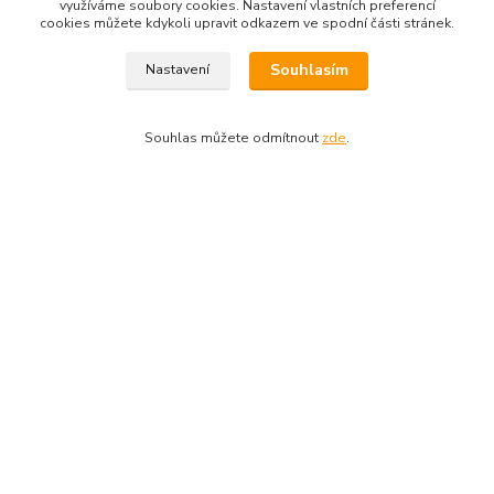
Komentáře
0
využíváme soubory cookies. Nastavení vlastních preferencí
cookies můžete kdykoli upravit odkazem ve spodní části stránek.
Kompletní specifikace
Souhlasím
Nastavení
Lyžařské hole Rossignol Star
Souhlas můžete odmítnout
zde
.
Wars
Lehké juniorské aluminiové hole s rukojeťmi přizpůsobenými
juniorům. Design v oblíbené kolekci Star Wars.
Parametry
Dostupnost
Skladem
Zboží zařazeno v kategoriích