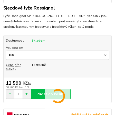
Sjezdové lyže Rossignol
Lyže Rossignol Sin 7 BUDOUCNOST FREERIDU JE TADY Lyže Sin 7 jsou
neuvěřitelně všestranné all mountain prašanové lyže, ve kterých je
spojený backcountry, freestyle a freeridový výkon.
celý popis
Dostupnost
Skladem
Velikost cm
Cena před
13 990 Kč
slevou
12 590 Kč
/
ks
10 405 Kč
bez DPH
Přidat do košíku
Splátková kalkulačka