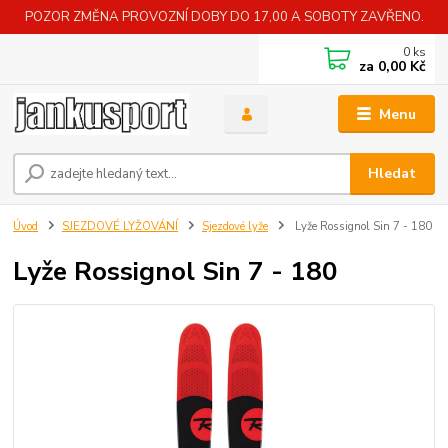
POZOR ZMĚNA PROVOZNÍ DOBY DO 17,00 A SOBOTY ZAVŘENO.
0
ks
za
0,00 Kč
Menu
Hledat
Úvod
SJEZDOVÉ LYŽOVÁNÍ
Sjezdové lyže
Lyže Rossignol Sin 7 - 180
Lyže Rossignol Sin 7 - 180