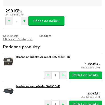
299 Kč
/
ks
247 Kč
bez DPH
Přidat do košíku
Dostupnost:
Skladem
Hlídat cenu / dostupnost
Podobné produkty
Brašna na řidítka Arsenal 445 KLICKFIX
1 190 Kč
/
ks
983 Kč
bez DPH
Přidat do košíku
brašna na rám přední SAHOO-B
330 Kč
/
ks
273 Kč
bez DPH
Přidat do košíku