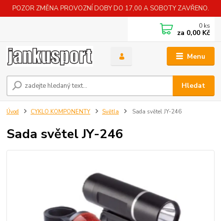
POZOR ZMĚNA PROVOZNÍ DOBY DO 17,00 A SOBOTY ZAVŘENO.
0
ks
za
0,00 Kč
Menu
Hledat
Úvod
CYKLO KOMPONENTY
Světla
Sada světel JY-246
Sada světel JY-246