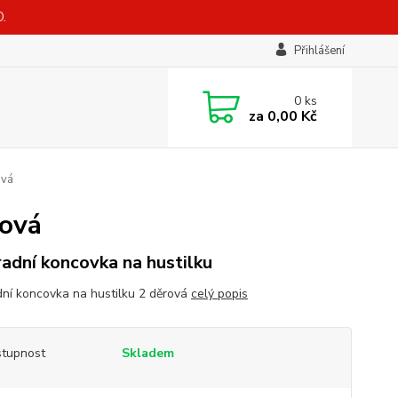
.
Přihlášení
0
ks
za
0,00 Kč
ová
rová
adní koncovka na hustilku
ní koncovka na hustilku 2 děrová
celý popis
tupnost
Skladem