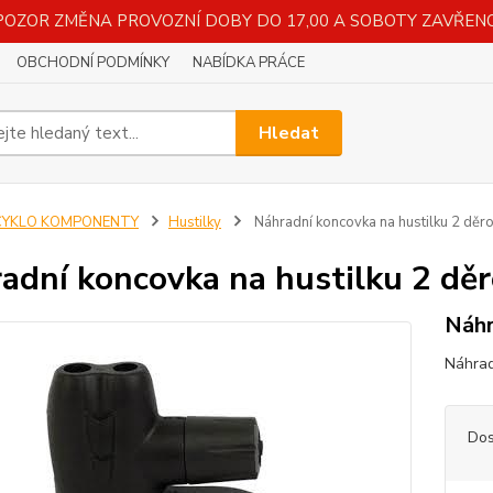
POZOR ZMĚNA PROVOZNÍ DOBY DO 17,00 A SOBOTY ZAVŘENO
OBCHODNÍ PODMÍNKY
NABÍDKA PRÁCE
Hledat
CYKLO KOMPONENTY
Hustilky
Náhradní koncovka na hustilku 2 děr
adní koncovka na hustilku 2 dě
Náhr
Náhrad
Dos