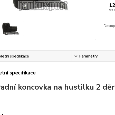
12
99 
Dostup
etní specifikace
Parametry
tní specifikace
adní koncovka na hustilku 2 dě