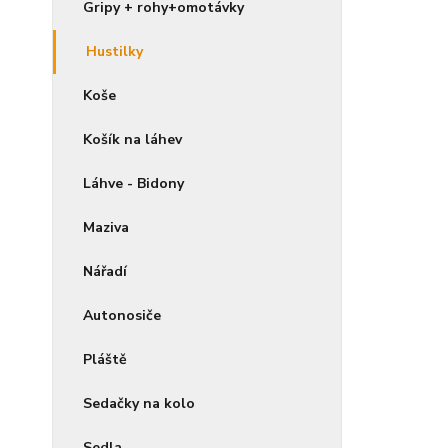
Gripy + rohy+omotávky
Hustilky
Koše
Košík na láhev
Láhve - Bidony
Maziva
Nářadí
Autonosiče
Pláště
Sedačky na kolo
Sedla