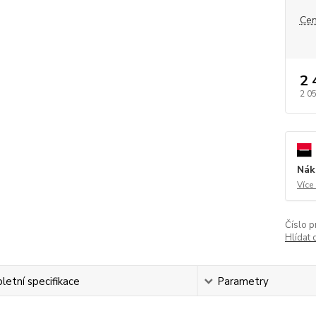
Cen
2 
2 0
Nák
Více
Číslo p
Hlídat 
etní specifikace
Parametry