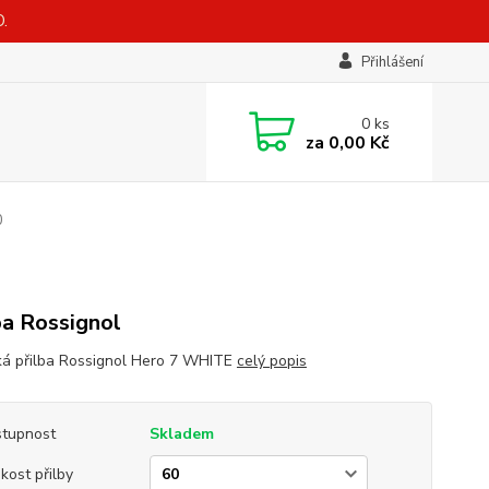
.
Přihlášení
0
ks
za
0,00 Kč
0
ba Rossignol
ká přilba Rossignol Hero 7 WHITE
celý popis
tupnost
Skladem
ikost přilby