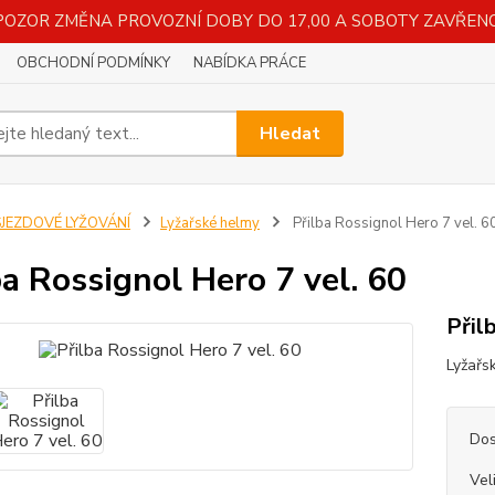
POZOR ZMĚNA PROVOZNÍ DOBY DO 17,00 A SOBOTY ZAVŘENO
OBCHODNÍ PODMÍNKY
NABÍDKA PRÁCE
Hledat
SJEZDOVÉ LYŽOVÁNÍ
Lyžařské helmy
Přilba Rossignol Hero 7 vel. 6
ba Rossignol Hero 7 vel. 60
Přil
Lyžařs
Dos
Vel