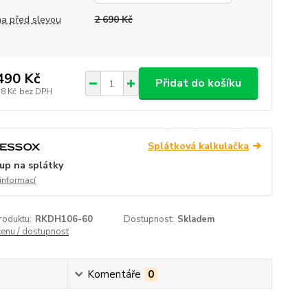
a před slevou
2 690 Kč
490 Kč
Přidat do košíku
58 Kč
bez DPH
Splátková kalkulačka
up na splátky
 informací
roduktu:
RKDH106-60
Dostupnost:
Skladem
cenu / dostupnost
Komentáře
0