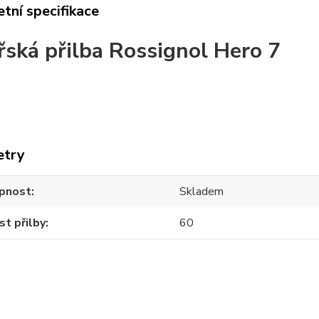
tní specifikace
řská přilba Rossignol Hero 7
etry
pnost
Skladem
st přilby
60