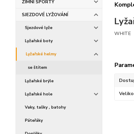
ZIMNÍ SPORTY
Komple
SJEZDOVÉ LYŽOVÁNÍ
Lyža
Sjezdové lyže
WHITE
Lyžařské boty
Lyžařské helmy
Param
se štítem
Dostu
Lyžařské brýle
Veliko
Lyžařské hole
Vaky, tašky , batohy
Páteřáky
Doplňky