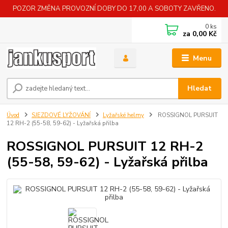
POZOR ZMĚNA PROVOZNÍ DOBY DO 17,00 A SOBOTY ZAVŘENO.
0
ks
za
0,00 Kč
Menu
Hledat
Úvod
SJEZDOVÉ LYŽOVÁNÍ
Lyžařské helmy
ROSSIGNOL PURSUIT
12 RH-2 (55-58, 59-62) - Lyžařská přilba
ROSSIGNOL PURSUIT 12 RH-2
(55-58, 59-62) - Lyžařská přilba