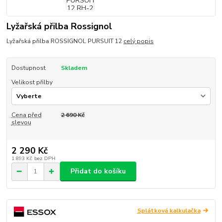
Lyžařská přilba Rossignol
Lyžařská přilba ROSSIGNOL PURSUIT 12
celý popis
Dostupnost
Skladem
Velikost přilby
Cena před
2 690 Kč
slevou
2 290 Kč
1 893 Kč
bez DPH
Přidat do košíku
Splátková kalkulačka