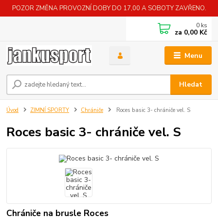
POZOR ZMĚNA PROVOZNÍ DOBY DO 17,00 A SOBOTY ZAVŘENO.
0
ks
za
0,00 Kč
Menu
Hledat
Úvod
ZIMNÍ SPORTY
Chrániče
Roces basic 3- chrániče vel. S
Roces basic 3- chrániče vel. S
Chrániče na brusle Roces