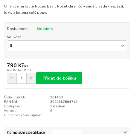
Chrániče na brule Roces Basic Počet chráničů v sadě 3 sada - zápěstí,
lokty a kolena
celý popis
Dostupnost
Skladem
Velikost
790 Kč
/
ks
653 Kč
bez DPH
Přidat do košíku
Číslo produktu:
301403
EAN kód:
8020187694719
Dostupnost:
Skladem
Velikost:
S
Hlídat cenu / dostupnost
Kompletní specifikace