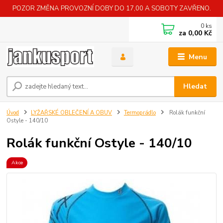
POZOR ZMĚNA PROVOZNÍ DOBY DO 17,00 A SOBOTY ZAVŘENO.
0
ks
za
0,00 Kč
Menu
Hledat
Úvod
LYŽAŘSKÉ OBLEČENÍ A OBUV
Termoprádlo
Rolák funkční
Ostyle - 140/10
Rolák funkční Ostyle - 140/10
Akce