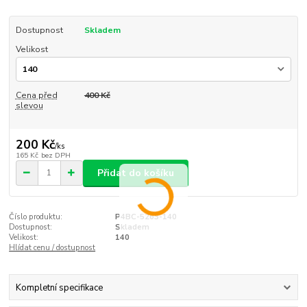
Dostupnost
Skladem
Velikost
Cena před
400 Kč
slevou
200 Kč
/
ks
165 Kč
bez DPH
Přidat do košíku
Číslo produktu:
P4BC-5263-140
Dostupnost:
Skladem
Velikost:
140
Hlídat cenu / dostupnost
Kompletní specifikace