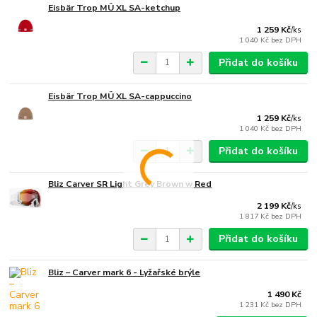
Eisbär Trop MÜ XL SA-ketchup
1 259 Kč
/
ks
1 040 Kč
bez DPH
Přidat do košíku
Eisbär Trop MÜ XL SA-cappuccino
1 259 Kč
/
ks
1 040 Kč
bez DPH
Přidat do košíku
Bliz Carver SR Light Grey Brown w Red
2 199 Kč
/
ks
1 817 Kč
bez DPH
Přidat do košíku
Bliz – Carver mark 6 - Lyžařské brýle
1 490 Kč
1 231 Kč
bez DPH