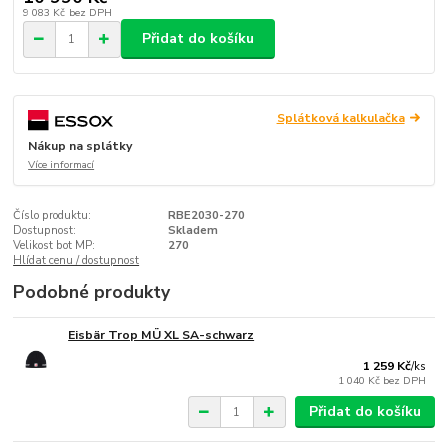
9 083 Kč
bez DPH
Přidat do košíku
Splátková kalkulačka
Nákup na splátky
Více informací
Číslo produktu:
RBE2030-270
Dostupnost:
Skladem
Velikost bot MP:
270
Hlídat cenu / dostupnost
Podobné produkty
Eisbär Trop MÜ XL SA-schwarz
1 259 Kč
/
ks
1 040 Kč
bez DPH
Přidat do košíku