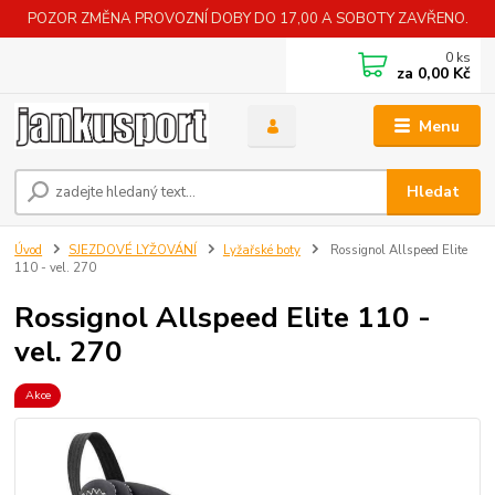
POZOR ZMĚNA PROVOZNÍ DOBY DO 17,00 A SOBOTY ZAVŘENO.
0
ks
za
0,00 Kč
Menu
Hledat
Úvod
SJEZDOVÉ LYŽOVÁNÍ
Lyžařské boty
Rossignol Allspeed Elite
110 - vel. 270
Rossignol Allspeed Elite 110 -
vel. 270
Akce