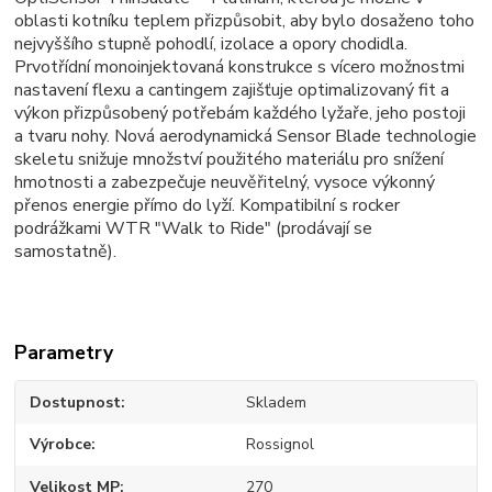
oblasti kotníku teplem přizpůsobit, aby bylo dosaženo toho
nejvyššího stupně pohodlí, izolace a opory chodidla.
Prvotřídní monoinjektovaná konstrukce s vícero možnostmi
nastavení flexu a cantingem zajišťuje optimalizovaný fit a
výkon přizpůsobený potřebám každého lyžaře, jeho postoji
a tvaru nohy. Nová aerodynamická Sensor Blade technologie
skeletu snižuje množství použitého materiálu pro snížení
hmotnosti a zabezpečuje neuvěřitelný, vysoce výkonný
přenos energie přímo do lyží. Kompatibilní s rocker
podrážkami WTR "Walk to Ride" (prodávají se
samostatně).
Parametry
Dostupnost
Skladem
Výrobce
Rossignol
Velikost MP
270