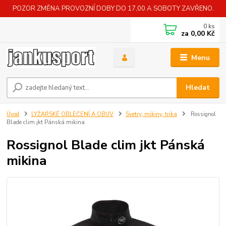
POZOR ZMĚNA PROVOZNÍ DOBY DO 17,00 A SOBOTY ZAVŘENO.
0
ks
za
0,00 Kč
Menu
Hledat
Úvod
LYŽAŘSKÉ OBLEČENÍ A OBUV
Svetry, mikiny, trika
Rossignol
Blade clim jkt Pánská mikina
Rossignol Blade clim jkt Pánská
mikina