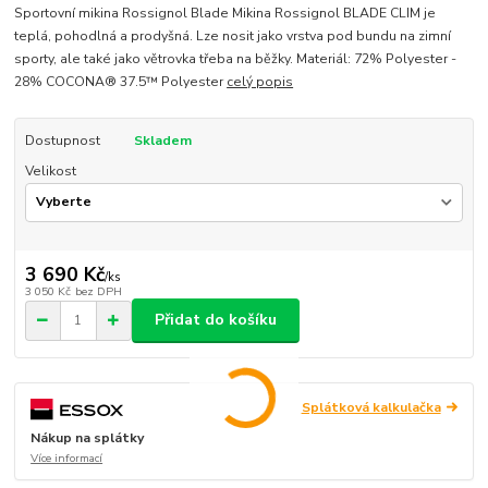
Sportovní mikina Rossignol Blade Mikina Rossignol BLADE CLIM je
teplá, pohodlná a prodyšná. Lze nosit jako vrstva pod bundu na zimní
sporty, ale také jako větrovka třeba na běžky. Materiál: 72% Polyester -
28% COCONA® 37.5™ Polyester
celý popis
Dostupnost
Skladem
Velikost
3 690 Kč
/
ks
3 050 Kč
bez DPH
Přidat do košíku
Splátková kalkulačka
Nákup na splátky
Více informací