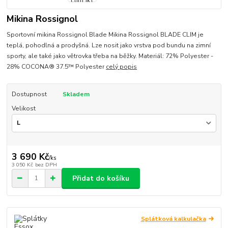
Mikina Rossignol
Sportovní mikina Rossignol Blade Mikina Rossignol BLADE CLIM je
teplá, pohodlná a prodyšná. Lze nosit jako vrstva pod bundu na zimní
sporty, ale také jako větrovka třeba na běžky. Materiál: 72% Polyester -
28% COCONA® 37.5™ Polyester
celý popis
Dostupnost
Skladem
Velikost
3 690 Kč
/
ks
3 050 Kč
bez DPH
Přidat do košíku
Splátková kalkulačka