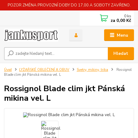
POZOR ZMĚNA PROVOZNÍ DOBY DO 17,00 A SOBOTY ZAVŘENO.
0
ks
za
0,00 Kč
Menu
Hledat
Úvod
LYŽAŘSKÉ OBLEČENÍ A OBUV
Svetry, mikiny, trika
Rossignol
Blade clim jkt Pánská mikina vel. L
Rossignol Blade clim jkt Pánská
mikina vel. L