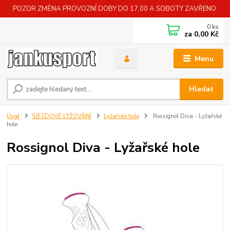
POZOR ZMĚNA PROVOZNÍ DOBY DO 17,00 A SOBOTY ZAVŘENO.
0
ks
za
0,00 Kč
Menu
Hledat
Úvod
SJEZDOVÉ LYŽOVÁNÍ
Lyžařské hole
Rossignol Diva - Lyžařské
hole
Rossignol Diva - Lyžařské hole