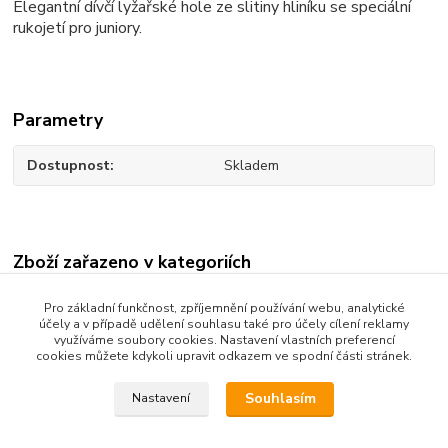
Elegantní dívčí lyžařské hole ze slitiny hliníku se speciální
rukojetí pro juniory.
Parametry
Dostupnost
Skladem
Zboží zařazeno v kategoriích
Lyžařské hole
Pro základní funkčnost, zpříjemnění používání webu, analytické
účely a v případě udělení souhlasu také pro účely cílení reklamy
využíváme soubory cookies. Nastavení vlastních preferencí
cookies můžete kdykoli upravit odkazem ve spodní části stránek.
Dotazy na zboží: 733 739 371, 603 467 274
Souhlasím
Nastavení
Kozlovská 3214/15b Přerov 75002