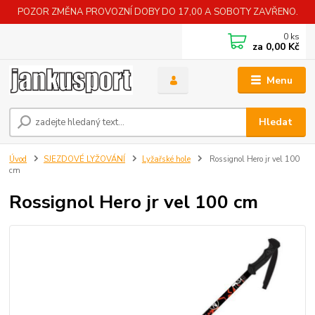
POZOR ZMĚNA PROVOZNÍ DOBY DO 17,00 A SOBOTY ZAVŘENO.
0
ks
za
0,00 Kč
Menu
Hledat
Úvod
SJEZDOVÉ LYŽOVÁNÍ
Lyžařské hole
Rossignol Hero jr vel 100
cm
Rossignol Hero jr vel 100 cm