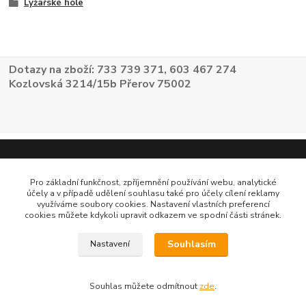
Lyžařské hole
Dotazy na zboží: 733 739 371, 603 467 274
Kozlovská 3214/15b Přerov 75002
Pro základní funkčnost, zpříjemnění používání webu, analytické
účely a v případě udělení souhlasu také pro účely cílení reklamy
využíváme soubory cookies. Nastavení vlastních preferencí
cookies můžete kdykoli upravit odkazem ve spodní části stránek.
Souhlasím
Nastavení
Souhlas můžete odmítnout
zde
.
Vytvořeno na
Eshop-rychle.cz