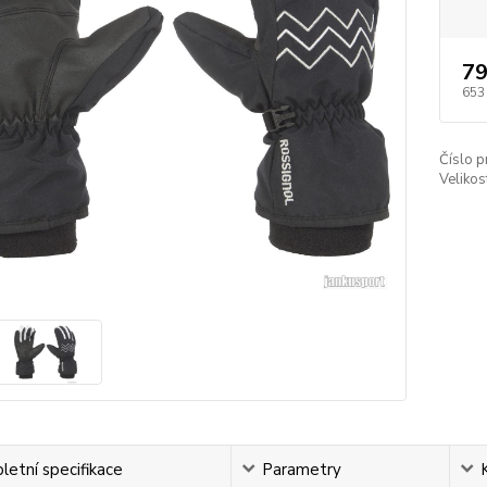
79
653
Číslo p
Velikos
etní specifikace
Parametry