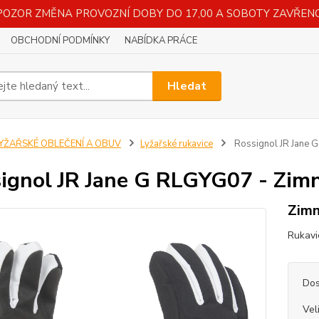
POZOR ZMĚNA PROVOZNÍ DOBY DO 17,00 A SOBOTY ZAVŘENO
OBCHODNÍ PODMÍNKY
NABÍDKA PRÁCE
Hledat
LYŽAŘSKÉ OBLEČENÍ A OBUV
Lyžařské rukavice
Rossignol JR Jane G
ignol JR Jane G RLGYG07 - Zimní
Zimn
Rukavi
Dos
Vel