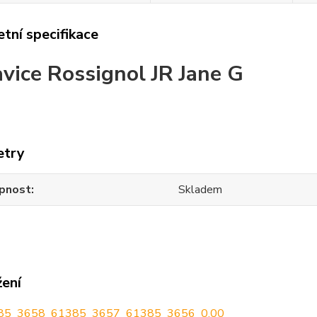
tní specifikace
vice Rossignol JR Jane G
etry
pnost
Skladem
žení
85_3658_61385_3657_61385_3656_0.00