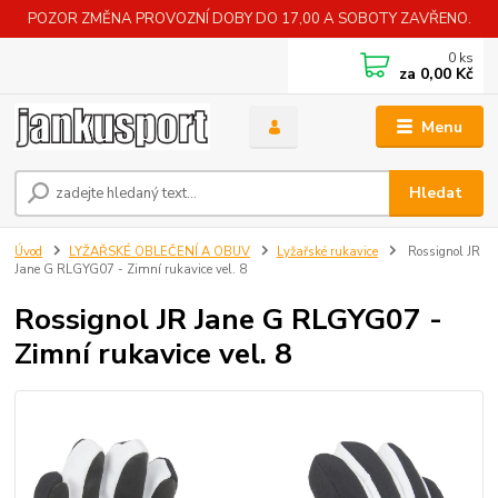
POZOR ZMĚNA PROVOZNÍ DOBY DO 17,00 A SOBOTY ZAVŘENO.
0
ks
za
0,00 Kč
Menu
Hledat
Úvod
LYŽAŘSKÉ OBLEČENÍ A OBUV
Lyžařské rukavice
Rossignol JR
Jane G RLGYG07 - Zimní rukavice vel. 8
Rossignol JR Jane G RLGYG07 -
Zimní rukavice vel. 8