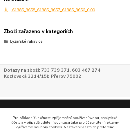
61385_3658_61385_3657_61385_3656_0.00
Zboží zařazeno v kategoriích
Lyžařské rukavice
Dotazy na zboží: 733 739 371, 603 467 274
Kozlovská 3214/15b Přerov 75002
Pro základní funkčnost, zpříjemnění používání webu, analytické
účely a v případě udělení souhlasu také pro účely cílení reklamy
využíváme soubory cookies. Nastavení vlastních preferencí