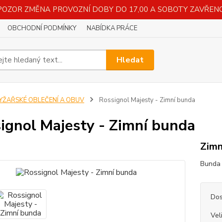
POZOR ZMĚNA PROVOZNÍ DOBY DO 17,00 A SOBOTY ZAVŘENO
OBCHODNÍ PODMÍNKY
NABÍDKA PRÁCE
Hledat
LYŽAŘSKÉ OBLEČENÍ A OBUV
Rossignol Majesty - Zimní bunda
ignol Majesty - Zimní bunda
Zimn
Bunda 
Dos
Vel