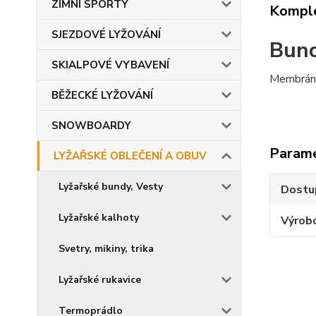
ZIMNÍ SPORTY
Komple
SJEZDOVÉ LYŽOVÁNÍ
Bund
SKIALPOVÉ VYBAVENÍ
Membrán
BĚŽECKÉ LYŽOVÁNÍ
SNOWBOARDY
Param
LYŽAŘSKÉ OBLEČENÍ A OBUV
Lyžařské bundy, Vesty
Dostu
Lyžařské kalhoty
Výrob
Svetry, mikiny, trika
Lyžařské rukavice
Termoprádlo