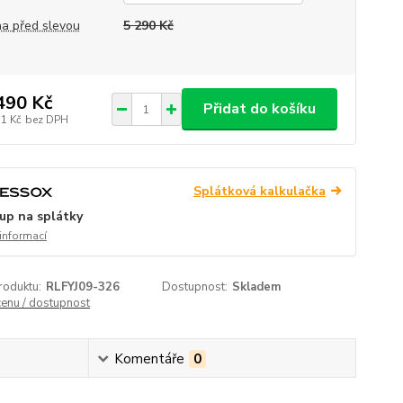
a před slevou
5 290 Kč
490 Kč
Přidat do košíku
11 Kč
bez DPH
Splátková kalkulačka
up na splátky
 informací
roduktu:
RLFYJ09-326
Dostupnost:
Skladem
cenu / dostupnost
Komentáře
0