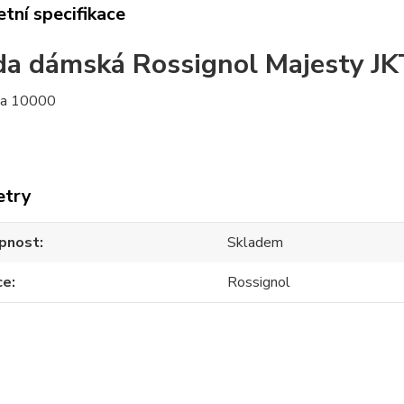
tní specifikace
a dámská Rossignol Majesty JK
a 10000
etry
pnost
Skladem
ce
Rossignol