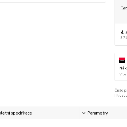
Cen
4 
3 7
Nák
Více
Číslo p
Hlídat 
etní specifikace
Parametry