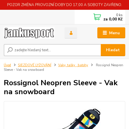
POZOR ZMĚNA PROVOZNÍ DOBY DO 17,00 A SOBOTY ZAVŘENO.
0
ks
za
0,00 Kč
Menu
Hledat
Úvod
SJEZDOVÉ LYŽOVÁNÍ
Vaky, tašky , batohy
Rossignol Neopren
Sleeve - Vak na snowboard
Rossignol Neopren Sleeve - Vak
na snowboard