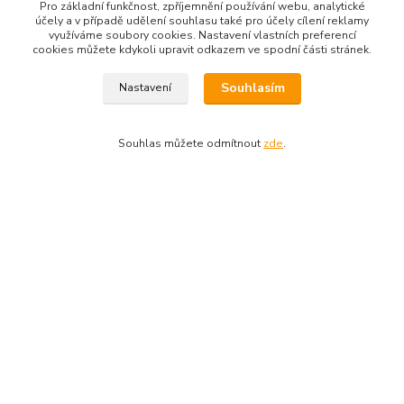
Pro základní funkčnost, zpříjemnění používání webu, analytické
účely a v případě udělení souhlasu také pro účely cílení reklamy
využíváme soubory cookies. Nastavení vlastních preferencí
cookies můžete kdykoli upravit odkazem ve spodní části stránek.
Dotazy na zboží: 733 739 371, 603 467 274
Souhlasím
Nastavení
Kozlovská 3214/15b Přerov 75002
Souhlas můžete odmítnout
zde
.
Vytvořeno na
Eshop-rychle.cz