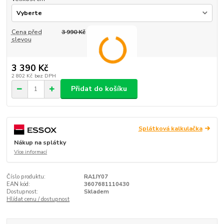
Cena před
3 990 Kč
slevou
3 390 Kč
2 802 Kč
bez DPH
Přidat do košíku
Splátková kalkulačka
Nákup na splátky
Více informací
Číslo produktu:
RA1JY07
EAN kód:
3607681110430
Dostupnost:
Skladem
Hlídat cenu / dostupnost