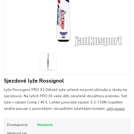
Sjezdové lyže Rossignol
Lyže Rossignol PRO X1 Dětské lyže určené na první oblouky a skoky na
sjezdovce. Na lyžích PRO X1 vaše děti zaručeně dosáhnou pokroku. Set
lyže + vázání Comp J 45 S. Lehké juniorské vázání. S 2-7 DIN rozpětím
skvěle pasuje s juniorskými i dospělými lyžařskými botami.
celý popis
Dostupnost
Skladem
Velikost cm