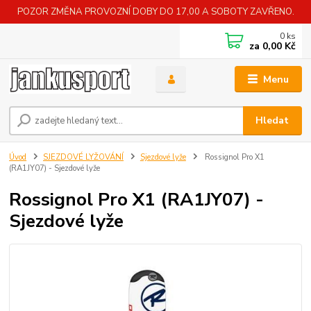
POZOR ZMĚNA PROVOZNÍ DOBY DO 17,00 A SOBOTY ZAVŘENO.
0
ks
za
0,00 Kč
Menu
Hledat
Úvod
SJEZDOVÉ LYŽOVÁNÍ
Sjezdové lyže
Rossignol Pro X1
(RA1JY07) - Sjezdové lyže
Rossignol Pro X1 (RA1JY07) -
Sjezdové lyže