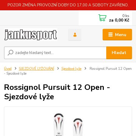
POZOR ZMĚNA PROVOZNÍ DOBY DO 17,00 A SOBOTY ZAVŘENO.
0
ks
za
0,00 Kč
Menu
Hledat
Úvod
SJEZDOVÉ LYŽOVÁNÍ
Sjezdové lyže
Rossignol Pursuit 12 Open
- Sjezdové lyže
Rossignol Pursuit 12 Open -
Sjezdové lyže