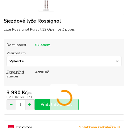
Sjezdové lyže Rossignol
Lyže Rossignol Pursuit 12 Open
celý popis
Dostupnost
Skladem
Velikost cm
Cena před
4 990 Kč
slevou
3 990 Kč
/
ks
3 298 Kč
bez DPH
Přidat do košíku
Splátková kalkulačka