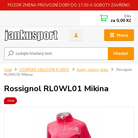
POZOR ZMĚNA PROVOZNÍ DOBY DO 17,00 A SOBOTY ZAVŘENO.
0
ks
za
0,00 Kč
Menu
Hledat
Úvod
LYŽAŘSKÉ OBLEČENÍ A OBUV
Svetry, mikiny, trika
Rossignol
RL0WL01 Mikina
Rossignol RL0WL01 Mikina
Akce