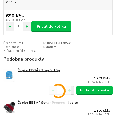
slevou
690 Kč
/
ks
570 Kč
bez DPH
Přidat do košíku
Číslo produktu:
RL0WL01-11765-c
Dostupnost:
Skladem
Hlídat cenu / dostupnost
Podobné produkty
Čepice EISBÄR Trop MU Sp
1 299 Kč
/
ks
1 074 Kč
bez DPH
Přidat do košíku
Čepice EISBÄR Styler Pompon - čepice
1 300 Kč
/
ks
1 074 Kč
bez DPH