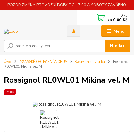
POZOR ZMĚNA PROVOZNÍ DOBY DO 17,00 A SOBOTY ZAVŘENO.
0
ks
za
0,00 Kč
Menu
Hledat
Úvod
LYŽAŘSKÉ OBLEČENÍ A OBUV
Svetry, mikiny, trika
Rossignol
RL0WL01 Mikina vel. M
Rossignol RL0WL01 Mikina vel. M
Akce